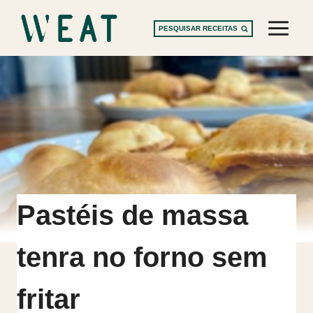
Skip
to
PESQUISAR RECEITAS
content
Pastéis de massa
tenra no forno sem
fritar