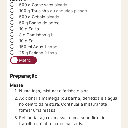
▢
500
g
Carne vaca
picada
▢
100
g
Toucinho
ou chouriço picado
▢
500
g
Cebola
picada
▢
50
g
Banha de porco
▢
10
g
Salsa
▢
3
g
Cominhos
q.b.
▢
10
g
Sal
▢
150
ml
Água
1 copo
▢
25
g
Farinha
2 tbsp
Metric
Preparação
Massa
Numa taça, misturar a farinha e o sal.
Adicionar a manteiga (ou banha) derretida e a água
no centro da mistura. Continuar a misturar até
formar uma massa.
Retirar da taça e amassar numa superfície de
trabalho até obter uma massa lisa.