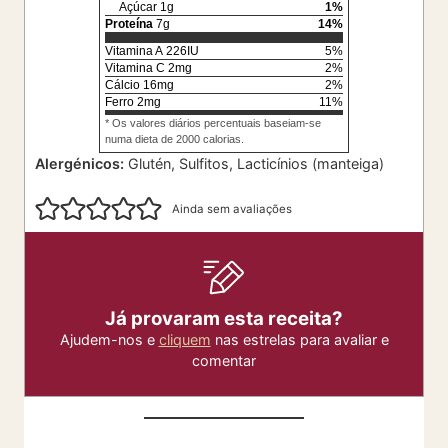
Açúcar
1
g
1
%
Proteína
7
g
14
%
Vitamina A
226
IU
5
%
Vitamina C
2
mg
2
%
Cálcio
16
mg
2
%
Ferro
2
mg
11
%
* Os valores diários percentuais baseiam-se
numa dieta de 2000 calorias.
Alergénicos:
Glutén, Sulfitos, Lacticínios (manteiga)
Ainda sem avaliações
Já provaram esta receita?
Ajudem-nos e
cliquem
nas estrelas para avaliar e
comentar