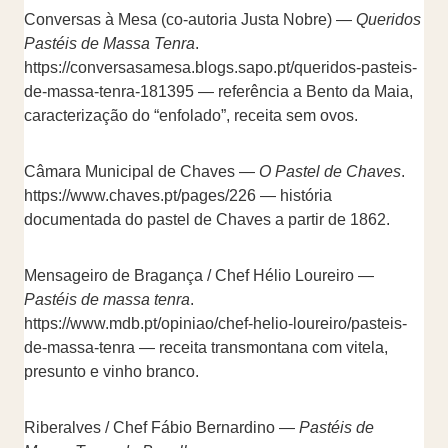
Conversas à Mesa (co-autoria Justa Nobre) —
Queridos
Pastéis de Massa Tenra
.
https://conversasamesa.blogs.sapo.pt/queridos-pasteis-
de-massa-tenra-181395 — referência a Bento da Maia,
caracterização do “enfolado”, receita sem ovos.
Câmara Municipal de Chaves —
O Pastel de Chaves
.
https://www.chaves.pt/pages/226 — história
documentada do pastel de Chaves a partir de 1862.
Mensageiro de Bragança / Chef Hélio Loureiro —
Pastéis de massa tenra
.
https://www.mdb.pt/opiniao/chef-helio-loureiro/pasteis-
de-massa-tenra — receita transmontana com vitela,
presunto e vinho branco.
Riberalves / Chef Fábio Bernardino —
Pastéis de