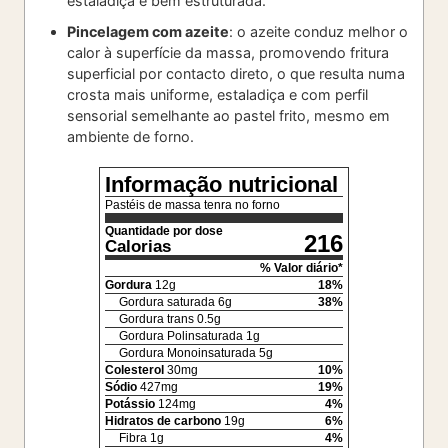
estaladiça e bem estruturada.
Pincelagem com azeite
: o azeite conduz melhor o
calor à superfície da massa, promovendo fritura
superficial por contacto direto, o que resulta numa
crosta mais uniforme, estaladiça e com perfil
sensorial semelhante ao pastel frito, mesmo em
ambiente de forno.
Informação nutricional
Pastéis de massa tenra no forno
Quantidade por dose
216
Calorias
% Valor diário*
Gordura
12
g
18
%
Gordura saturada
6
g
38
%
Gordura trans
0.5
g
Gordura Polinsaturada
1
g
Gordura Monoinsaturada
5
g
Colesterol
30
mg
10
%
Sódio
427
mg
19
%
Potássio
124
mg
4
%
Hidratos de carbono
19
g
6
%
Fibra
1
g
4
%