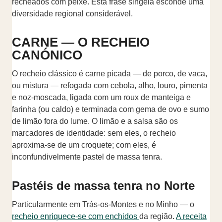
recheados com peixe. Esta frase singela esconde uma
diversidade regional considerável.
CARNE — O RECHEIO
CANÓNICO
O recheio clássico é carne picada — de porco, de vaca,
ou mistura — refogada com cebola, alho, louro, pimenta
e noz-moscada, ligada com um roux de manteiga e
farinha (ou caldo) e terminada com gema de ovo e sumo
de limão fora do lume. O limão e a salsa são os
marcadores de identidade: sem eles, o recheio
aproxima-se de um croquete; com eles, é
inconfundivelmente pastel de massa tenra.
Pastéis de massa tenra no Norte
Particularmente em Trás-os-Montes e no Minho — o
recheio enriquece-se com enchidos
da região.
A receita