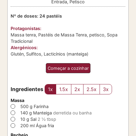
Entrada, Petisco
Nº de doses:
24
pastéis
Protagonistas:
Massa tenra, Pastéis de Massa Tenra, petisco, Sopa
Tradicional
Alergénicos:
Glutén, Sulfitos, Lacticínios (manteiga)
Começar a cozinhar
Ingredientes
1x
1.5x
2x
2.5x
3x
Massa
▢
500
g
Farinha
▢
140
g
Manteiga
derretida ou banha
▢
10
g
Sal
2 ½ tbsp
▢
200
ml
Água fria
Recheio