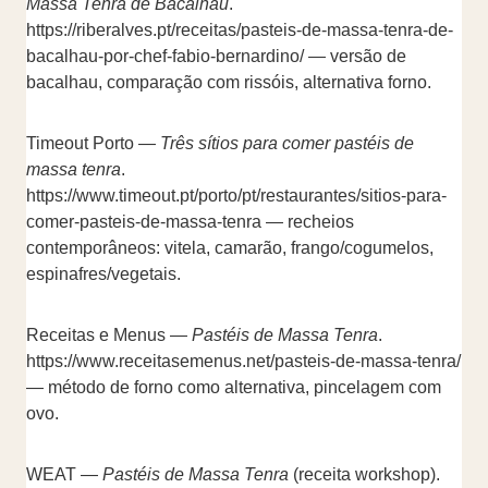
Massa Tenra de Bacalhau
.
https://riberalves.pt/receitas/pasteis-de-massa-tenra-de-
bacalhau-por-chef-fabio-bernardino/ — versão de
bacalhau, comparação com rissóis, alternativa forno.
Timeout Porto —
Três sítios para comer pastéis de
massa tenra
.
https://www.timeout.pt/porto/pt/restaurantes/sitios-para-
comer-pasteis-de-massa-tenra — recheios
contemporâneos: vitela, camarão, frango/cogumelos,
espinafres/vegetais.
Receitas e Menus —
Pastéis de Massa Tenra
.
https://www.receitasemenus.net/pasteis-de-massa-tenra/
— método de forno como alternativa, pincelagem com
ovo.
WEAT —
Pastéis de Massa Tenra
(receita workshop).