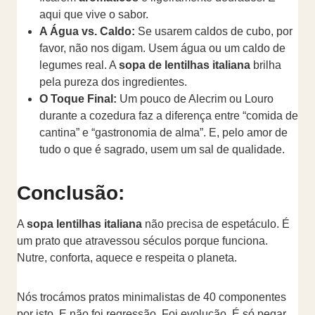
aqui que vive o sabor.
A Água vs. Caldo:
Se usarem caldos de cubo, por
favor, não nos digam. Usem água ou um caldo de
legumes real. A
sopa de lentilhas italiana
brilha
pela pureza dos ingredientes.
O Toque Final:
Um pouco de Alecrim ou Louro
durante a cozedura faz a diferença entre “comida de
cantina” e “gastronomia de alma”. E, pelo amor de
tudo o que é sagrado, usem um sal de qualidade.
Conclusão:
A
sopa lentilhas italiana
não precisa de espetáculo. É
um prato que atravessou séculos porque funciona.
Nutre, conforta, aquece e respeita o planeta.
Nós trocámos pratos minimalistas de 40 componentes
por isto. E não foi regressão. Foi evolução. É só pegar