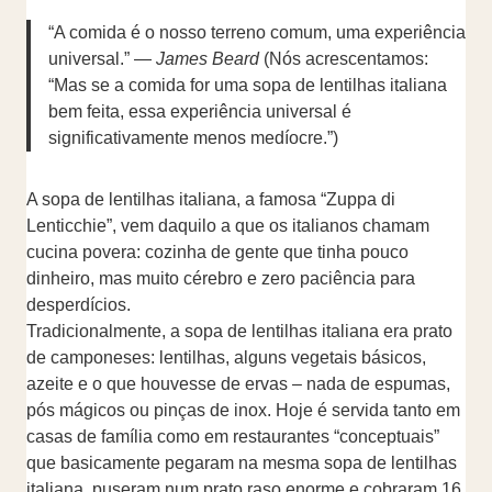
“A comida é o nosso terreno comum, uma experiência
universal.” —
James Beard
(Nós acrescentamos:
“Mas se a comida for uma sopa de lentilhas italiana
bem feita, essa experiência universal é
significativamente menos medíocre.”)
A sopa de lentilhas italiana, a famosa “Zuppa di
Lenticchie”, vem daquilo a que os italianos chamam
cucina povera: cozinha de gente que tinha pouco
dinheiro, mas muito cérebro e zero paciência para
desperdícios.
Tradicionalmente, a sopa de lentilhas italiana era prato
de camponeses: lentilhas, alguns vegetais básicos,
azeite e o que houvesse de ervas – nada de espumas,
pós mágicos ou pinças de inox. Hoje é servida tanto em
casas de família como em restaurantes “conceptuais”
que basicamente pegaram na mesma sopa de lentilhas
italiana, puseram num prato raso enorme e cobraram 16