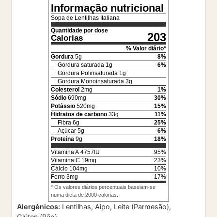
Informação nutricional
Sopa de Lentilhas Italiana
Quantidade por dose
203
Calorias
% Valor diário*
Gordura
5
g
8
%
Gordura saturada
1
g
6
%
Gordura Polinsaturada
1
g
Gordura Monoinsaturada
3
g
Colesterol
2
mg
1
%
Sódio
690
mg
30
%
Potássio
520
mg
15
%
Hidratos de carbono
33
g
11
%
Fibra
6
g
25
%
Açúcar
5
g
6
%
Proteína
9
g
18
%
Vitamina A
4757
IU
95
%
Vitamina C
19
mg
23
%
Cálcio
104
mg
10
%
Ferro
3
mg
17
%
* Os valores diários percentuais baseiam-se
numa dieta de 2000 calorias.
Alergénicos:
Lentilhas, Aipo, Leite (Parmesão),
Glúten (Pão)