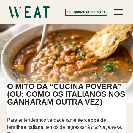
Skip
to
PESQUISAR RECEITAS
content
O MITO DA “CUCINA POVERA”
(OU: COMO OS ITALIANOS NOS
GANHARAM OUTRA VEZ)
Para entendermos verdadeiramente a
sopa de
lentilhas italiana
, temos de regressar à
cucina povera
.