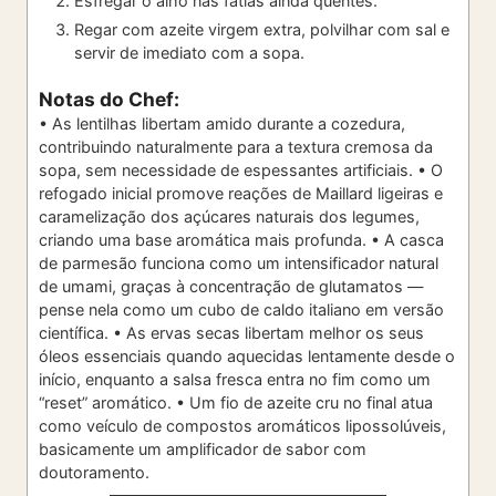
Esfregar o alho nas fatias ainda quentes.
Regar com azeite virgem extra, polvilhar com sal e
servir de imediato com a sopa.
Notas do Chef:
• As lentilhas libertam amido durante a cozedura,
contribuindo naturalmente para a textura cremosa da
sopa, sem necessidade de espessantes artificiais.
• O
refogado inicial promove reações de Maillard ligeiras e
caramelização dos açúcares naturais dos legumes,
criando uma base aromática mais profunda.
• A casca
de parmesão funciona como um intensificador natural
de umami, graças à concentração de glutamatos —
pense nela como um cubo de caldo italiano em versão
científica.
• As ervas secas libertam melhor os seus
óleos essenciais quando aquecidas lentamente desde o
início, enquanto a salsa fresca entra no fim como um
“reset” aromático.
• Um fio de azeite cru no final atua
como veículo de compostos aromáticos lipossolúveis,
basicamente um amplificador de sabor com
doutoramento.