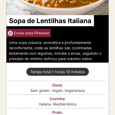
Sopa de Lentilhas Italiana
Enviar para Pinterest
Uma sopa robusta, aromática e profundamente
reconfortante, onde as lentilhas são cozinhadas
lentamente com legumes, tomate e ervas, seguindo o
princípio do mínimo esforço para máximo sabor.
h
m
Tempo total
1
horas
10
minutos
o
i
r
n
Dieta:
a
u
Sem glúten, Vegan, Vegetariana
t
o
Cozinha:
s
Italiana, Mediterrânica
Prato: