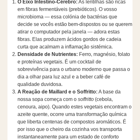
O Eixo Intestino-Cérebro:
As lentilhas são ricas
em fibras fermentáveis (prebióticos). O vosso
microbioma — essa colónia de bactérias que
decide se vocês estão bem-dispostos ou se querem
atirar o computador pela janela — adora estas
fibras. Elas produzem ácidos gordos de cadeia
curta que acalmam a inflamação sistémica.
Densidade de Nutrientes:
Ferro, magnésio, folato
e proteínas vegetais. É um cocktail de
sobrevivência para o urbano moderno que passa o
dia a olhar para luz azul e a beber café de
qualidade duvidosa.
A Reação de Maillard e o Soffritto:
A base da
nossa sopa começa com o
soffritto
(cebola,
cenoura, aipo). Quando estes vegetais encontram o
azeite quente, ocorre uma transformação química
que liberta centenas de compostos aromáticos. É
por isso que o cheiro da cozinha vos transporta
instantaneamente para um estado de conforto