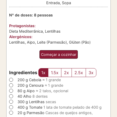
Entrada, Sopa
Nº de doses:
8
pessoas
Protagonistas:
Dieta Mediterrânica, Lentilhas
Alergénicos:
Lentilhas, Aipo, Leite (Parmesão), Glúten (Pão)
Começar a cozinhar
Ingredientes
1x
1.5x
2x
2.5x
3x
▢
200
g
Cebola
≈ 1 grande
▢
200
g
Cenoura
≈ 1 grande
▢
80
g
Aipo
≈ 2 talos, opcional
▢
40
Alho
8 dentes
▢
300
g
Lentilhas
secas
▢
400
g
Tomate
1 lata de tomate pelado de 400 g
▢
20
g
Parmesão
Cascas de queijos antigos,