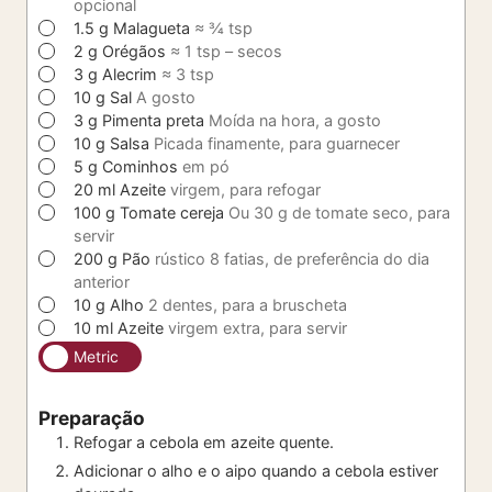
opcional
▢
1.5
g
Malagueta
≈ ¾ tsp
▢
2
g
Orégãos
≈ 1 tsp – secos
▢
3
g
Alecrim
≈ 3 tsp
▢
10
g
Sal
A gosto
▢
3
g
Pimenta preta
Moída na hora, a gosto
▢
10
g
Salsa
Picada finamente, para guarnecer
▢
5
g
Cominhos
em pó
▢
20
ml
Azeite
virgem, para refogar
▢
100
g
Tomate cereja
Ou 30 g de tomate seco, para
servir
▢
200
g
Pão
rústico 8 fatias, de preferência do dia
anterior
▢
10
g
Alho
2 dentes, para a bruscheta
▢
10
ml
Azeite
virgem extra, para servir
Metric
Preparação
Refogar a cebola em azeite quente.
Adicionar o alho e o aipo quando a cebola estiver