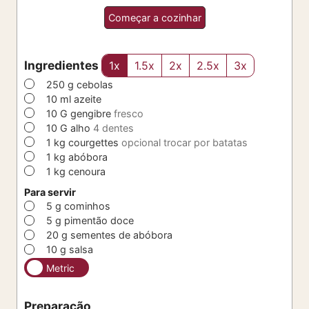
Começar a cozinhar
Ingredientes
1x
1.5x
2x
2.5x
3x
▢
250
g
cebolas
▢
10
ml
azeite
▢
10
G
gengibre
fresco
▢
10
G
alho
4 dentes
▢
1
kg
courgettes
opcional trocar por batatas
▢
1
kg
abóbora
▢
1
kg
cenoura
Para servir
▢
5
g
cominhos
▢
5
g
pimentão doce
▢
20
g
sementes de abóbora
▢
10
g
salsa
Metric
Preparação