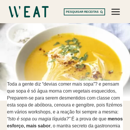
Skip
to
PESQUISAR RECEITAS
content
Toda a gente diz “devias comer mais sopa”? e pensam
que sopa é só água morna com vegetais esquecidos,
Preparem-se para serem desmentidos com classe com
esta sopa de abóbora, cenoura e gengibre, pois fizémos
em vários workshops, e a reação foi sempre a mesma:
“Isto é sopa ou magia líquida?”
É a prova de que
menos
esforço, mais sabor
, o mantra secreto da gastronomia