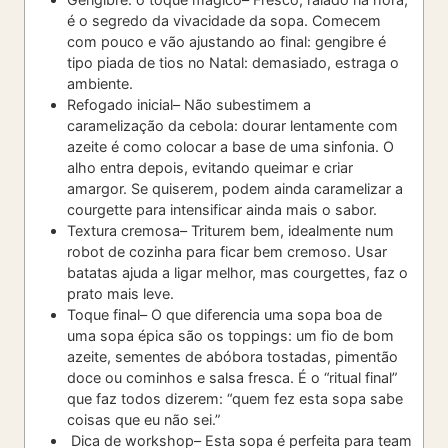
é o segredo da vivacidade da sopa. Comecem
com pouco e vão ajustando ao final: gengibre é
tipo piada de tios no Natal: demasiado, estraga o
ambiente.
Refogado inicial
– Não subestimem a
caramelização da cebola: dourar lentamente com
azeite é como colocar a base de uma sinfonia. O
alho entra depois, evitando queimar e criar
amargor. Se quiserem, podem ainda caramelizar a
courgette para intensificar ainda mais o sabor.
Textura cremosa
– Triturem bem, idealmente num
robot de cozinha para ficar bem cremoso. Usar
batatas ajuda a ligar melhor, mas courgettes, faz o
prato mais leve.
Toque final
– O que diferencia uma sopa boa de
uma sopa épica são os toppings: um fio de bom
azeite, sementes de abóbora tostadas, pimentão
doce ou cominhos e salsa fresca. É o “ritual final”
que faz todos dizerem: “quem fez esta sopa sabe
coisas que eu não sei.”
Dica de workshop
– Esta sopa é perfeita para team