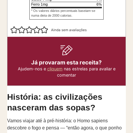
Ferro
1
mg
6
%
* Os valores diários percentuais baseiam-se
numa dieta de 2000 calorias.
Ainda sem avaliações
Já provaram esta receita?
Ajudem-nos e
cliquem
nas estrelas para avaliar e
comentar
História: as civilizações
nasceram das sopas?
Vamos viajar até à pré-história: o Homo sapiens
descobre o fogo e pensa — “então agora, o que ponho