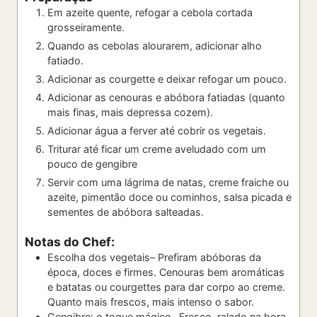
Em azeite quente, refogar a cebola cortada
grosseiramente.
Quando as cebolas alourarem, adicionar alho
fatiado.
Adicionar as courgette e deixar refogar um pouco.
Adicionar as cenouras e abóbora fatiadas (quanto
mais finas, mais depressa cozem).
Adicionar água a ferver até cobrir os vegetais.
Triturar até ficar um creme aveludado com um
pouco de gengibre
Servir com uma lágrima de natas, creme fraiche ou
azeite, pimentão doce ou cominhos, salsa picada e
sementes de abóbora salteadas.
Notas do Chef:
Escolha dos vegetais
– Prefiram abóboras da
época, doces e firmes. Cenouras bem aromáticas
e batatas ou courgettes para dar corpo ao creme.
Quanto mais frescos, mais intenso o sabor.
Gengibre: o toque mágico
– Fresco, ralado na hora,