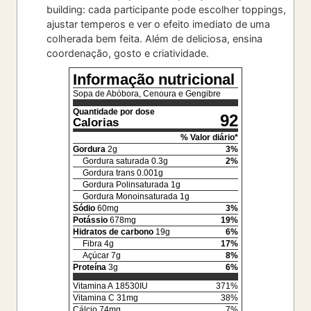
building: cada participante pode escolher toppings,
ajustar temperos e ver o efeito imediato de uma
colherada bem feita. Além de deliciosa, ensina
coordenação, gosto e criatividade.
Informação nutricional
Sopa de Abóbora, Cenoura e Gengibre
Quantidade por dose
92
Calorias
% Valor diário*
Gordura
2
g
3
%
Gordura saturada
0.3
g
2
%
Gordura trans
0.001
g
Gordura Polinsaturada
1
g
Gordura Monoinsaturada
1
g
Sódio
60
mg
3
%
Potássio
678
mg
19
%
Hidratos de carbono
19
g
6
%
Fibra
4
g
17
%
Açúcar
7
g
8
%
Proteína
3
g
6
%
Vitamina A
18530
IU
371
%
Vitamina C
31
mg
38
%
Cálcio
74
mg
7
%