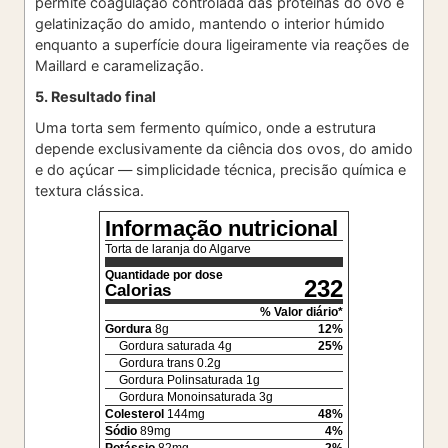
permite coagulação controlada das proteínas do ovo e
gelatinização do amido, mantendo o interior húmido
enquanto a superfície doura ligeiramente via reações de
Maillard e caramelização.
5. Resultado final
Uma torta sem fermento químico, onde a estrutura
depende exclusivamente da ciência dos ovos, do amido
e do açúcar — simplicidade técnica, precisão química e
textura clássica.
Informação nutricional
Torta de laranja do Algarve
Quantidade por dose
232
Calorias
% Valor diário*
Gordura
8
g
12
%
Gordura saturada
4
g
25
%
Gordura trans
0.2
g
Gordura Polinsaturada
1
g
Gordura Monoinsaturada
3
g
Colesterol
144
mg
48
%
Sódio
89
mg
4
%