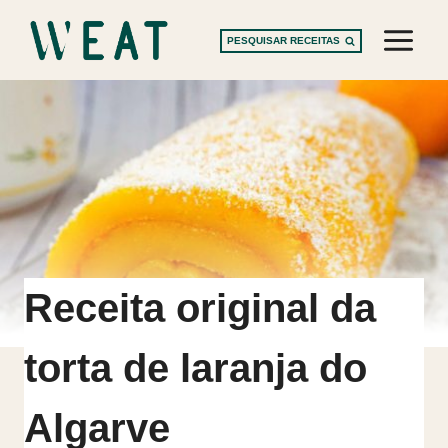
Skip
to
PESQUISAR RECEITAS
content
Receita original da
torta de laranja do
Algarve