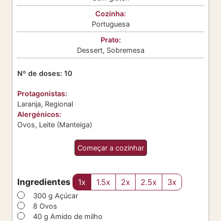
Cozinha:
Portuguesa
Prato:
Dessert, Sobremesa
Nº de doses:
10
Protagonistas:
Laranja, Regional
Alergénicos:
Ovos, Leite (Manteiga)
Começar a cozinhar
Ingredientes
1x
1.5x
2x
2.5x
3x
▢
300
g
Açúcar
▢
8
Ovos
▢
40
g
Amido de milho