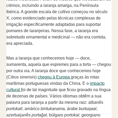
citrinos, incluindo a laranja amarga, na Península
Ibérica. A grande escala de cultivo começou no século
X, como evidenciado pelas técnicas complexas de
irrigação especificamente adaptadas para suportar
pomares de laranjeiras. Nessa fase, a laranja era
sobretudo ornamental e medicinal — não era comida,
era apreciada.
Mas a laranja que conhecemos hoje — doce,
sumarenta, aquela que espremes para a torta — chegou
por outra via. A laranja doce que conhecemos hoje
(Citrus sinensis)
chegou à Europa
graças às rotas
marítimas portuguesas vindas da China. E o
impacto
cultural f
oi de tal magnitude que ficou gravado na língua
de dezenas de países. Vários idiomas obtêm a sua
palavra para laranja a partir da mesma raiz: albanês
portokall
, amárico
biritukanama
, árabe
burtuqaal
,
azerbaijanês
portağal
, búlgaro
portokal
, georgiano