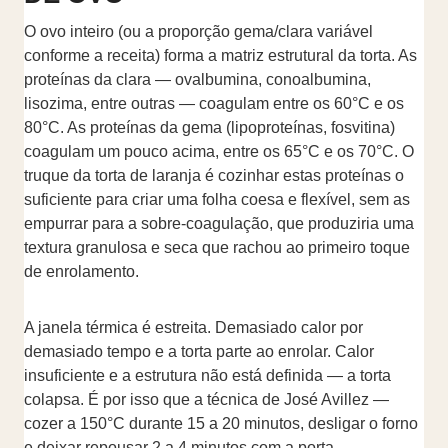
O ovo inteiro (ou a proporção gema/clara variável
conforme a receita) forma a matriz estrutural da torta. As
proteínas da clara — ovalbumina, conoalbumina,
lisozima, entre outras — coagulam entre os 60°C e os
80°C. As proteínas da gema (lipoproteínas, fosvitina)
coagulam um pouco acima, entre os 65°C e os 70°C. O
truque da torta de laranja é cozinhar estas proteínas o
suficiente para criar uma folha coesa e flexível, sem as
empurrar para a sobre-coagulação, que produziria uma
textura granulosa e seca que rachou ao primeiro toque
de enrolamento.
A janela térmica é estreita. Demasiado calor por
demasiado tempo e a torta parte ao enrolar. Calor
insuficiente e a estrutura não está definida — a torta
colapsa. É por isso que a técnica de José Avillez —
cozer a 150°C durante 15 a 20 minutos, desligar o forno
e deixar repousar 2 a 4 minutos com a porta