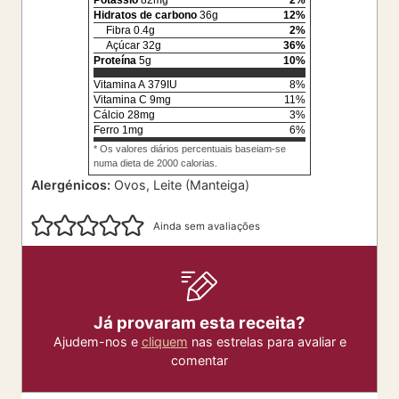
Potássio
82
mg
2
%
Hidratos de carbono
36
g
12
%
Fibra
0.4
g
2
%
Açúcar
32
g
36
%
Proteína
5
g
10
%
Vitamina A
379
IU
8
%
Vitamina C
9
mg
11
%
Cálcio
28
mg
3
%
Ferro
1
mg
6
%
* Os valores diários percentuais baseiam-se
numa dieta de 2000 calorias.
Alergénicos:
Ovos, Leite (Manteiga)
Ainda sem avaliações
Já provaram esta receita?
Ajudem-nos e
cliquem
nas estrelas para avaliar e
comentar