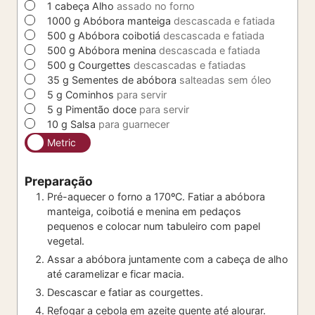
▢
1
cabeça
Alho
assado no forno
▢
1000
g
Abóbora manteiga
descascada e fatiada
▢
500
g
Abóbora coibotiá
descascada e fatiada
▢
500
g
Abóbora menina
descascada e fatiada
▢
500
g
Courgettes
descascadas e fatiadas
▢
35
g
Sementes de abóbora
salteadas sem óleo
▢
5
g
Cominhos
para servir
▢
5
g
Pimentão doce
para servir
▢
10
g
Salsa
para guarnecer
Metric
Preparação
Pré-aquecer o forno a 170ºC. Fatiar a abóbora
manteiga, coibotiá e menina em pedaços
pequenos e colocar num tabuleiro com papel
vegetal.
Assar a abóbora juntamente com a cabeça de alho
até caramelizar e ficar macia.
Descascar e fatiar as courgettes.
Refogar a cebola em azeite quente até alourar.