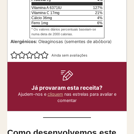
Vitamina A
6371
IU
127
%
Vitamina C
17
mg
21
%
Cálcio
36
mg
4
%
Ferro
1
mg
6
%
* Os valores diários percentuais baseiam-se
numa dieta de 2000 calorias.
Alergénicos:
Oleaginosas (sementes de abóbora)
Ainda sem avaliações
Já provaram esta receita?
Ajudem-nos e
cliquem
nas estrelas para avaliar e
comentar
Como desenvolvemos este