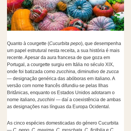
Quanto à courgette (
Cucurbita pepo
), que desempenha
um papel estrutural nesta receita, a sua história é mais
recente. Apesar da aura francesa de que goza em
Portugal, a courgette surgiu em Itália no século XIX,
onde foi batizada como
zucchina
, diminutivo de
zucca
— designação genérica das abóboras em italiano. A
versão com nome francês difundiu-se pelas Ilhas
Britânicas, enquanto os Estados Unidos adotaram o
nome italiano,
zucchini
— daí a coexistência de ambas
as designações nas línguas da Europa Ocidental.
As cinco espécies domesticadas do género Cucurbita
—
C. pepo
,
C. maxima
,
C. moschata
,
C. ficifolia
e
C.