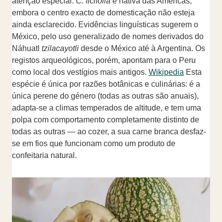
atenção especial.
C. ficifolia
é nativa das Américas,
embora o centro exacto de domesticação não esteja
ainda esclarecido. Evidências linguísticas sugerem o
México, pelo uso generalizado de nomes derivados do
Náhuatl
tzilacayotli
desde o México até à Argentina. Os
registos arqueológicos, porém, apontam para o Peru
como local dos vestígios mais antigos.
Wikipedia
Esta
espécie é única por razões botânicas e culinárias: é a
única perene do género (todas as outras são anuais),
adapta-se a climas temperados de altitude, e tem uma
polpa com comportamento completamente distinto de
todas as outras — ao cozer, a sua carne branca desfaz-
se em fios que funcionam como um produto de
confeitaria natural.