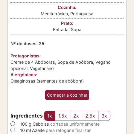
Cozinha:
Mediterrânica, Portuguesa
Prato:
Entrada, Sopa
Nº de doses:
25
Protagonistas:
Creme de 4 Abóboras, Sopa de Abóbora, Vegano
opcional, Vegetariano
Alergénicos:
Oleaginosas (sementes de abóbora)
Começar a cozinhar
Ingredientes
1x
1.5x
2x
2.5x
3x
▢
100
g
Cebolas
cortadas uniformemente
▢
10
ml
Azeite
para refogar e finalizar