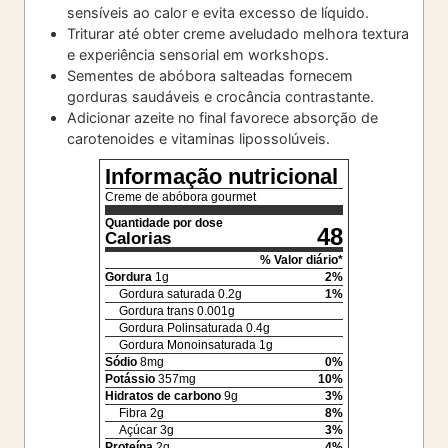
sensíveis ao calor e evita excesso de líquido.
Triturar até obter creme aveludado melhora textura
e experiência sensorial em workshops.
Sementes de abóbora salteadas fornecem
gorduras saudáveis e crocância contrastante.
Adicionar azeite no final favorece absorção de
carotenoides e vitaminas lipossolúveis.
Informação nutricional
Creme de abóbora gourmet
Quantidade por dose
48
Calorias
% Valor diário*
Gordura
1
g
2
%
Gordura saturada
0.2
g
1
%
Gordura trans
0.001
g
Gordura Polinsaturada
0.4
g
Gordura Monoinsaturada
1
g
Sódio
8
mg
0
%
Potássio
357
mg
10
%
Hidratos de carbono
9
g
3
%
Fibra
2
g
8
%
Açúcar
3
g
3
%
Proteína
2
g
4
%