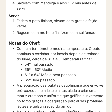
Salteiem com manteiga e alho 1–2 min antes de
servir.
Servir
Fatiem o pato fininho, sirvam com gratin e feijão-
verde.
Reguem com molho e finalizem com sal fumado.
Notas do Chef:
Com um termómetro medir a temperatura. O pato
continua a cozinhar por inércia depois de retirado
do lume, cerca de 3º a 4º. Temperatura final:
54º mal passado
55º a 60º Médio
61º a 64º Médio bem passado
65º Bem passado
A preparação das batatas dauphinoise que envolve
pré-cozedura em leite e natas ajuda a criar uma
matriz cremosa e uniforme que gelifica suavemente
no forno graças à coagulação parcial das proteínas
lácteas e gelatinização do amido.
A pele dourada do pato e a redução do molho de