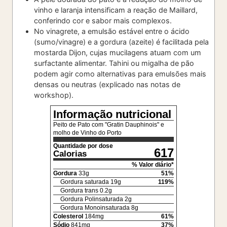
vinho e laranja intensificam a reação de Maillard,
conferindo cor e sabor mais complexos.
No vinagrete, a emulsão estável entre o ácido
(sumo/vinagre) e a gordura (azeite) é facilitada pela
mostarda Dijon, cujas mucilagens atuam com um
surfactante alimentar. Tahini ou migalha de pão
podem agir como alternativas para emulsões mais
densas ou neutras (explicado nas notas de
workshop).
Informação nutricional
Peito de Pato com "Gratin Dauphinois" e
molho de Vinho do Porto
Quantidade por dose
617
Calorias
% Valor diário*
Gordura
33
g
51
%
Gordura saturada
19
g
119
%
Gordura trans
0.2
g
Gordura Polinsaturada
2
g
Gordura Monoinsaturada
8
g
Colesterol
184
mg
61
%
Sódio
841
mg
37
%