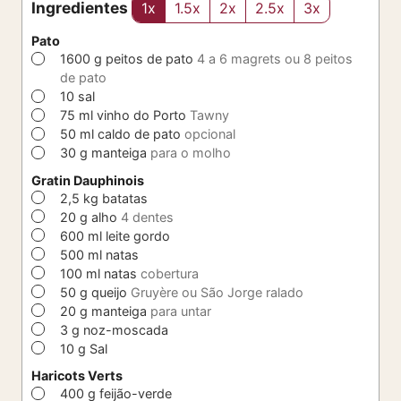
Ingredientes
1x
1.5x
2x
2.5x
3x
Pato
▢
1600
g
peitos de pato
4 a 6 magrets ou 8 peitos
de pato
▢
10
sal
▢
75
ml
vinho do Porto
Tawny
▢
50
ml
caldo de pato
opcional
▢
30
g
manteiga
para o molho
Gratin Dauphinois
▢
2,5
kg
batatas
▢
20
g
alho
4 dentes
▢
600
ml
leite gordo
▢
500
ml
natas
▢
100
ml
natas
cobertura
▢
50
g
queijo
Gruyère ou São Jorge ralado
▢
20
g
manteiga
para untar
▢
3
g
noz-moscada
▢
10
g
Sal
Haricots Verts
▢
400
g
feijão-verde