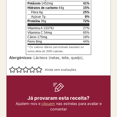
Potássio
1452
mg
41
%
Hidratos de carbono
44
g
15
%
Fibra
6
g
25
%
Açúcar
7
g
8
%
Proteína
36
g
72
%
Vitamina A
1337
IU
27
%
Vitamina C
54
mg
65
%
Cálcio
175
mg
18
%
Ferro
8
mg
44
%
* Os valores diários percentuais baseiam-se
numa dieta de 2000 calorias.
Alergénicos:
Lácteos (natas, leite, queijo),
Ainda sem avaliações
Já provaram esta receita?
Ajudem-nos e
cliquem
nas estrelas para avaliar e
comentar