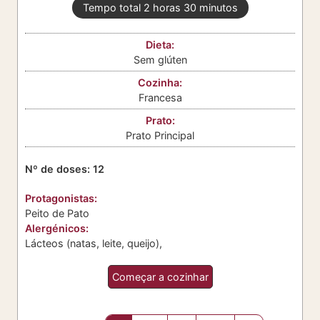
h
m
Tempo total
2
horas
30
minutos
o
i
r
n
Dieta:
a
u
Sem glúten
s
t
o
Cozinha:
s
Francesa
Prato:
Prato Principal
Nº de doses:
12
Protagonistas:
Peito de Pato
Alergénicos:
Lácteos (natas, leite, queijo),
Começar a cozinhar