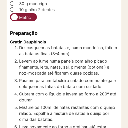
▢
30
g
manteiga
▢
10
g
alho
2 dentes
Metric
Preparação
Gratin Dauphinois
Descasquem as batatas e, numa mandolina, fatiem
as batatas finas (3–4 mm).
Levem ao lume numa panela com alho picado
finamente, leite, natas, sal, pimenta (optional) e
noz-moscada até ficarem quase cozidas.
Passem para um tabuleiro untado com manteiga e
coloquem as fatias de batata com cuidado.
Cubram com o líquido e levem ao forno a 200º até
dourar.
Misture os 100ml de natas restantes com o queijo
ralado. Espalhe a mistura de natas e queijo por
cima das batatas.
Leve novamente ao forno a gratinar, até estar