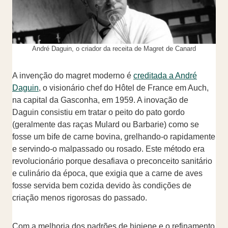
André Daguin, o criador da receita de Magret de Canard
A invenção do magret moderno é
creditada a André
Daguin
, o visionário chef do Hôtel de France em Auch,
na capital da Gasconha, em 1959. A inovação de
Daguin consistiu em tratar o peito do pato gordo
(geralmente das raças Mulard ou Barbarie) como se
fosse um bife de carne bovina, grelhando-o rapidamente
e servindo-o malpassado ou rosado. Este método era
revolucionário porque desafiava o preconceito sanitário
e culinário da época, que exigia que a carne de aves
fosse servida bem cozida devido às condições de
criação menos rigorosas do passado.
Com a melhoria dos padrões de higiene e o refinamento