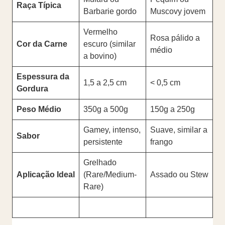
Raça Típica
Barbarie gordo
Muscovy jovem
Vermelho
Rosa pálido a
Cor da Carne
escuro (similar
médio
a bovino)
Espessura da
1,5 a 2,5 cm
< 0,5 cm
Gordura
Peso Médio
350g a 500g
150g a 250g
Gamey, intenso,
Suave, similar a
Sabor
persistente
frango
Grelhado
Aplicação Ideal
(Rare/Medium-
Assado ou Stew
Rare)