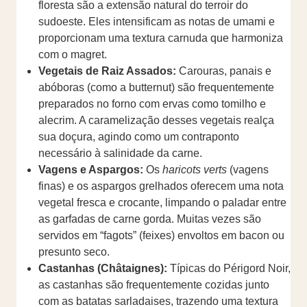
floresta são a extensão natural do terroir do
sudoeste. Eles intensificam as notas de umami e
proporcionam uma textura carnuda que harmoniza
com o magret.
Vegetais de Raiz Assados:
Carouras, panais e
abóboras (como a butternut) são frequentemente
preparados no forno com ervas como tomilho e
alecrim. A caramelização desses vegetais realça
sua doçura, agindo como um contraponto
necessário à salinidade da carne.
Vagens e Aspargos:
Os
haricots verts
(vagens
finas) e os aspargos grelhados oferecem uma nota
vegetal fresca e crocante, limpando o paladar entre
as garfadas de carne gorda. Muitas vezes são
servidos em “fagots” (feixes) envoltos em bacon ou
presunto seco.
Castanhas (Châtaignes):
Típicas do Périgord Noir,
as castanhas são frequentemente cozidas junto
com as batatas sarladaises, trazendo uma textura